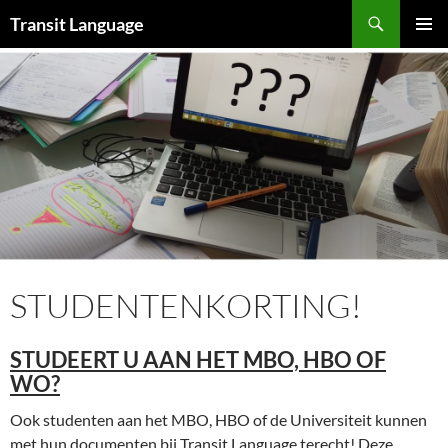
Zoeken
Transit Language
GA
PRIMAI
NAAR
MENU
DE
INHOUD
STUDENTENKORTING!
STUDEERT U AAN HET MBO, HBO OF
WO?
Ook studenten aan het MBO, HBO of de Universiteit kunnen
met hun documenten bij Transit Language terecht! Deze